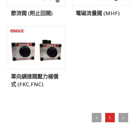
節流閥 (附止回閥)
電磁流量閥 (MHF)
單向調速閥壓力補償
式 (FKC,FNC)
1