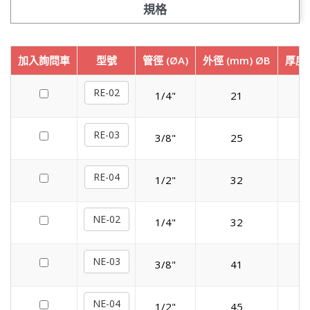
規格
加入詢問車
型號
管徑 (ØA)
外徑 (mm) ØB
厚度 
RE-02
1/4"
21
RE-03
3/8"
25
RE-04
1/2"
32
NE-02
1/4"
32
NE-03
3/8"
41
NE-04
1/2"
45