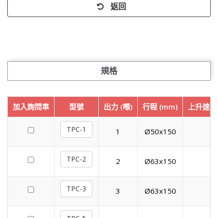
返回
規格
加入詢問車
型號
出力 (噸)
行程 (mm)
上升速度 (
TPC-1
1
Ø50x150
6
TPC-2
2
Ø63x150
4
TPC-3
3
Ø63x150
4