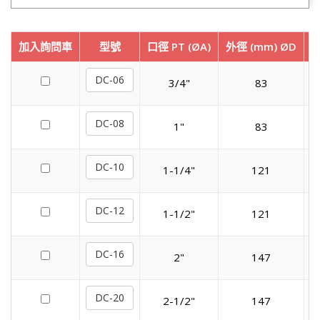
加入詢問車
型號
口徑 PT (ØA)
外徑 (mm) ØD
長
DC-06
3/4"
83
DC-08
1"
83
DC-10
1-1/4"
121
DC-12
1-1/2"
121
DC-16
2"
147
DC-20
2-1/2"
147